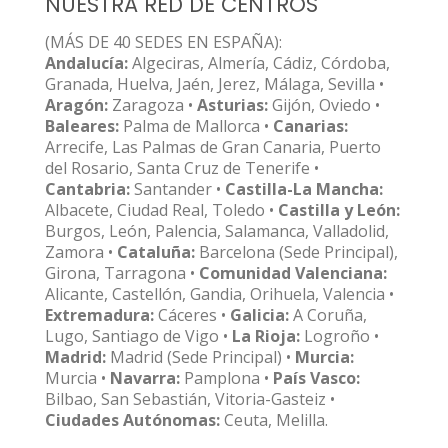
NUESTRA RED DE CENTROS
(MÁS DE 40 SEDES EN ESPAÑA):
Andalucía:
Algeciras, Almería, Cádiz, Córdoba,
Granada, Huelva, Jaén, Jerez, Málaga, Sevilla •
Aragón:
Zaragoza •
Asturias:
Gijón, Oviedo •
Baleares:
Palma de Mallorca •
Canarias:
Arrecife, Las Palmas de Gran Canaria, Puerto
del Rosario, Santa Cruz de Tenerife •
Cantabria:
Santander •
Castilla-La Mancha:
Albacete, Ciudad Real, Toledo •
Castilla y León:
Burgos, León, Palencia, Salamanca, Valladolid,
Zamora •
Cataluña:
Barcelona (Sede Principal),
Girona, Tarragona •
Comunidad Valenciana:
Alicante, Castellón, Gandia, Orihuela, Valencia •
Extremadura:
Cáceres •
Galicia:
A Coruña,
Lugo, Santiago de Vigo •
La Rioja:
Logroño •
Madrid:
Madrid (Sede Principal) •
Murcia:
Murcia •
Navarra:
Pamplona •
País Vasco:
Bilbao, San Sebastián, Vitoria-Gasteiz •
Ciudades Autónomas:
Ceuta, Melilla.