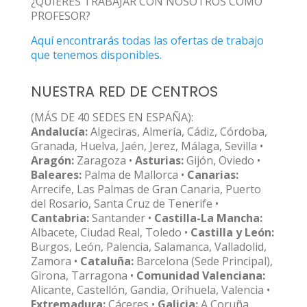
¿QUIERES TRABAJAR CON NOSOTROS COMO
PROFESOR?
Aquí encontrarás todas las ofertas de trabajo
que tenemos disponibles.
NUESTRA RED DE CENTROS
(MÁS DE 40 SEDES EN ESPAÑA):
Andalucía:
Algeciras, Almería, Cádiz, Córdoba,
Granada, Huelva, Jaén, Jerez, Málaga, Sevilla •
Aragón:
Zaragoza •
Asturias:
Gijón, Oviedo •
Baleares:
Palma de Mallorca •
Canarias:
Arrecife, Las Palmas de Gran Canaria, Puerto
del Rosario, Santa Cruz de Tenerife •
Cantabria:
Santander •
Castilla-La Mancha:
Albacete, Ciudad Real, Toledo •
Castilla y León:
Burgos, León, Palencia, Salamanca, Valladolid,
Zamora •
Cataluña:
Barcelona (Sede Principal),
Girona, Tarragona •
Comunidad Valenciana:
Alicante, Castellón, Gandia, Orihuela, Valencia •
Extremadura:
Cáceres •
Galicia:
A Coruña,