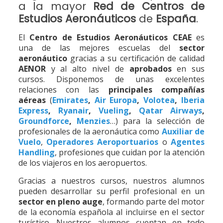
a la mayor
Red de Centros de
Estudios Aeronáuticos
de
España
.
El
Centro de Estudios Aeronáuticos CEAE
es
una de las mejores escuelas del
sector
aeronáutico
gracias a su certificación de calidad
AENOR
y al alto nivel de
aprobados
en sus
cursos. Disponemos de unas excelentes
relaciones con las
principales compañías
aéreas
(
Emirates
,
Air Europa
,
Volotea
,
Iberia
Express
,
Ryanair
,
Vueling
,
Qatar Airways
,
Groundforce
,
Menzies
…) para la selección de
profesionales de la aeronáutica como
Auxiliar de
Vuelo
,
Operadores Aeroportuarios
o
Agentes
Handling
, profesiones que cuidan por la atención
de los viajeros en los aeropuertos.
Gracias a nuestros cursos, nuestros alumnos
pueden desarrollar su perfil profesional en un
sector en pleno auge
, formando parte del motor
de la economía española al incluirse en el sector
turístico. Nuestros alumnos cuentan en todo