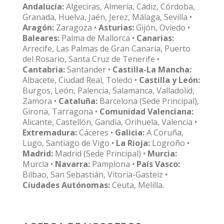
Andalucía:
Algeciras, Almería, Cádiz, Córdoba,
Granada, Huelva, Jaén, Jerez, Málaga, Sevilla •
Aragón:
Zaragoza •
Asturias:
Gijón, Oviedo •
Baleares:
Palma de Mallorca •
Canarias:
Arrecife, Las Palmas de Gran Canaria, Puerto
del Rosario, Santa Cruz de Tenerife •
Cantabria:
Santander •
Castilla-La Mancha:
Albacete, Ciudad Real, Toledo •
Castilla y León:
Burgos, León, Palencia, Salamanca, Valladolid,
Zamora •
Cataluña:
Barcelona (Sede Principal),
Girona, Tarragona •
Comunidad Valenciana:
Alicante, Castellón, Gandia, Orihuela, Valencia •
Extremadura:
Cáceres •
Galicia:
A Coruña,
Lugo, Santiago de Vigo •
La Rioja:
Logroño •
Madrid:
Madrid (Sede Principal) •
Murcia:
Murcia •
Navarra:
Pamplona •
País Vasco:
Bilbao, San Sebastián, Vitoria-Gasteiz •
Ciudades Autónomas:
Ceuta, Melilla.