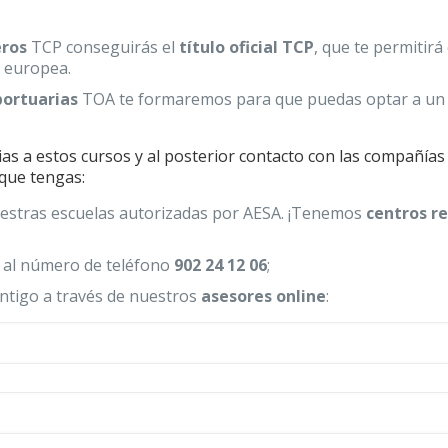
eros
TCP conseguirás el
título oficial TCP
, que te permitirá
a europea.
portuarias
TOA te formaremos para que puedas optar a u
ias a estos cursos y al posterior contacto con las compañías 
que tengas:
nuestras escuelas autorizadas por AESA. ¡Tenemos
centros r
 al número de teléfono
902 24 12 06
;
ntigo a través de nuestros
asesores online
: