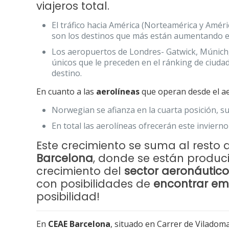
viajeros total.
El tráfico hacia América (Norteamérica y Améric
son los destinos que más están aumentando el
Los aeropuertos de Londres- Gatwick, Múnich
únicos que le preceden en el ránking de ciuda
destino.
En cuanto a las
aerolíneas
que operan desde el a
Norwegian se afianza en la cuarta posición, s
En total las aerolíneas ofrecerán este invier
Este crecimiento se suma al resto
Barcelona
, donde se están produ
crecimiento del
sector aeronáutic
con posibilidades de
encontrar em
posibilidad!
En
CEAE Barcelona
, situado en Carrer de Vilado