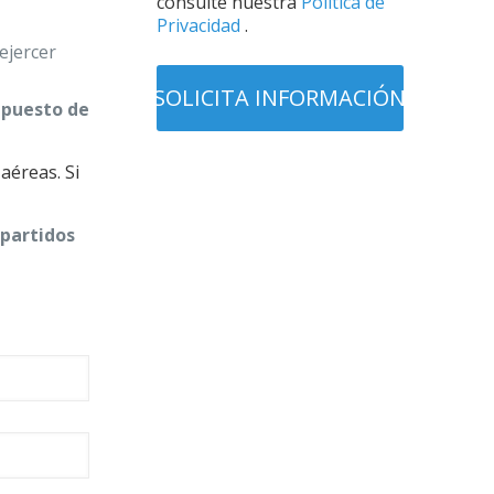
consulte nuestra
Política de
Privacidad
.
 ejercer
n
puesto de
aéreas. Si
epartidos