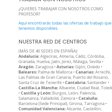
¿QUIERES TRABAJAR CON NOSOTROS COMO
PROFESOR?
Aquí encontrarás todas las ofertas de trabajo que
tenemos disponibles.
NUESTRA RED DE CENTROS
(MÁS DE 40 SEDES EN ESPAÑA):
Andalucía:
Algeciras, Almería, Cádiz, Córdoba,
Granada, Huelva, Jaén, Jerez, Málaga, Sevilla •
Aragón:
Zaragoza •
Asturias:
Gijón, Oviedo •
Baleares:
Palma de Mallorca •
Canarias:
Arrecife,
Las Palmas de Gran Canaria, Puerto del Rosario,
Santa Cruz de Tenerife •
Cantabria:
Santander •
Castilla-La Mancha:
Albacete, Ciudad Real, Tole
•
Castilla y León:
Burgos, León, Palencia,
Salamanca, Valladolid, Zamora •
Cataluña:
Barcelona (Sede Principal), Girona, Tarragona •
Comunidad Valenciana:
Alicante, Castellón,