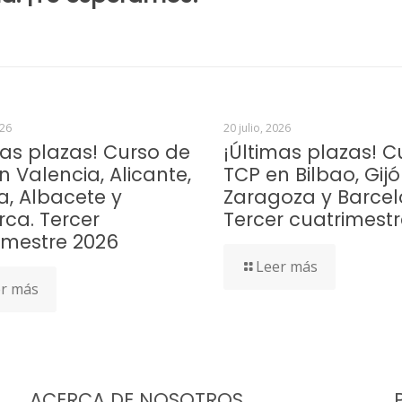
026
20 julio, 2026
mas plazas! Curso de
¡Últimas plazas! C
n Valencia, Alicante,
TCP en Bilbao, Gijó
a, Albacete y
Zaragoza y Barcel
rca. Tercer
Tercer cuatrimest
imestre 2026
Leer más
r más
ACERCA DE NOSOTROS