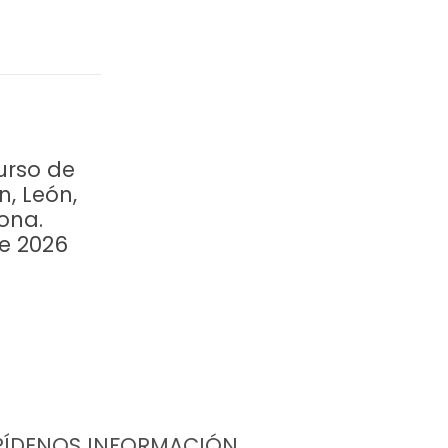
urso de
n, León,
ona.
re 2026
PÍDENOS INFORMACIÓN