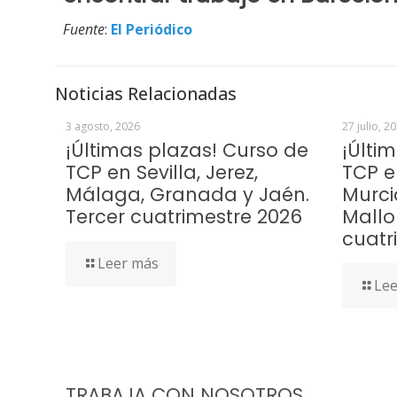
Fuente
:
El Periódico
Noticias Relacionadas
3 agosto, 2026
27 julio, 2
¡Últimas plazas! Curso de
¡Últi
TCP en Sevilla, Jerez,
TCP e
Málaga, Granada y Jaén.
Murci
Tercer cuatrimestre 2026
Mallo
cuatr
Leer más
Lee
TRABAJA CON NOSOTROS