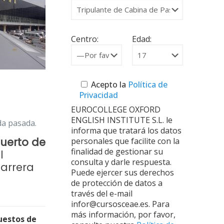
Centro:
Edad:
Acepto la
Política de
Privacidad
EUROCOLLEGE OXFORD
ENGLISH INSTITUTE S.L. le
da pasada.
informa que tratará los datos
uerto de
personales que facilite con la
finalidad de gestionar su
l
consulta y darle respuesta.
carrera
Puede ejercer sus derechos
de protección de datos a
través del e-mail
infor@cursosceae.es. Para
más información, por favor,
uestos de