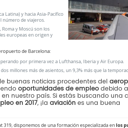
a Latina) y hacia Asia-Pacífico
 número de viajeros.
, Roma y Moscú son los
des europeas en origen y
eropuerto de Barcelona:
uperando por primera vez a Lufthansa, Iberia y Air Europa.
no dos millones más de asientos, un 9,3% más que la tempora
 de buenas noticias procedentes del
aerop
ciendo
oportunidades de empleo
debido a
o
en nuestro país. Si estás buscando una 
pleo en 2017
, ¡la
aviación
es una buena
mat 319, disponemos de una formación especializada en
los p