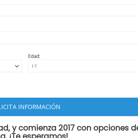
Edad:
ad, y comienza
2017
con opciones d
na
. ¡Te esperamos!