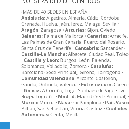
NUESTRA RED DE CENTROS
(MÁS DE 40 SEDES EN ESPAÑA):
Andalucía:
Algeciras, Almería, Cádiz, Córdoba,
Granada, Huelva, Jaén, Jerez, Málaga, Sevilla •
Aragón:
Zaragoza •
Asturias:
Gijón, Oviedo •
Baleares:
Palma de Mallorca •
Canarias:
Arrecife,
Las Palmas de Gran Canaria, Puerto del Rosario,
Santa Cruz de Tenerife •
Cantabria:
Santander •
Castilla-La Mancha:
Albacete, Ciudad Real, Tole
•
Castilla y León:
Burgos, León, Palencia,
Salamanca, Valladolid, Zamora •
Cataluña:
Barcelona (Sede Principal), Girona, Tarragona •
Comunidad Valenciana:
Alicante, Castellón,
Gandia, Orihuela, Valencia •
Extremadura:
Cácere
•
Galicia:
A Coruña, Lugo, Santiago de Vigo •
La
Rioja:
Logroño •
Madrid:
Madrid (Sede Principal) •
Murcia:
Murcia •
Navarra:
Pamplona •
País Vasco
Bilbao, San Sebastián, Vitoria-Gasteiz •
Ciudades
Autónomas:
Ceuta, Melilla.