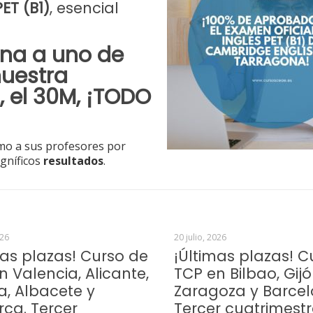
PET (B1)
, esencial
na a uno de
nuestra
a
, el 30M,
¡TODO
omo a sus profesores por
gníficos
resultados
.
026
20 julio, 2026
mas plazas! Curso de
¡Últimas plazas! C
n Valencia, Alicante,
TCP en Bilbao, Gijó
a, Albacete y
Zaragoza y Barcel
rca. Tercer
Tercer cuatrimest