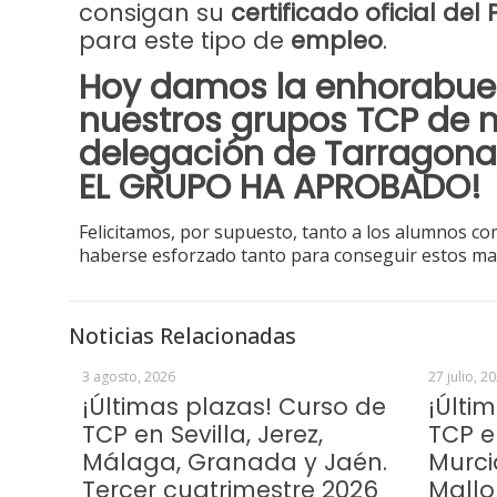
consigan su
certificado oficial del 
para este tipo de
empleo
.
Hoy damos la enhorabue
nuestros grupos TCP de 
delegación de
Tarragon
EL GRUPO HA APROBADO!
Felicitamos, por supuesto, tanto a los alumnos c
haberse esforzado tanto para conseguir estos ma
Noticias Relacionadas
3 agosto, 2026
27 julio, 2
¡Últimas plazas! Curso de
¡Últi
TCP en Sevilla, Jerez,
TCP e
Málaga, Granada y Jaén.
Murci
Tercer cuatrimestre 2026
Mallo