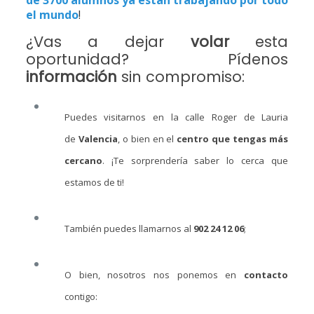
de 3700 alumnos
ya están trabajando por todo
el mundo
!
¿Vas a dejar
volar
esta
oportunidad? Pídenos
información
sin compromiso:
Puedes visitarnos en la calle Roger de Lauria
de
Valencia
, o bien en el
centro que tengas más
cercano
. ¡Te sorprendería saber lo cerca que
estamos de ti!
También puedes llamarnos al
902 24 12 06
;
O bien, nosotros nos ponemos en
contacto
contigo: