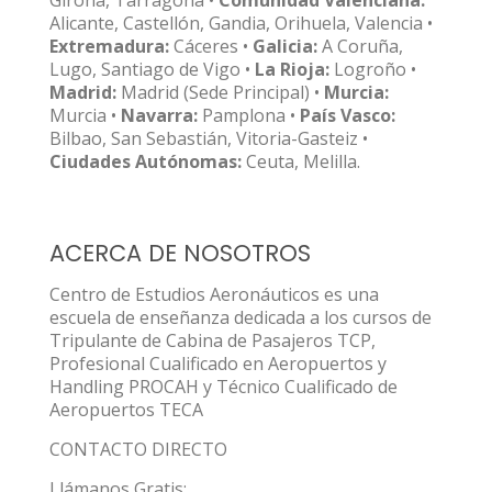
Girona, Tarragona •
Comunidad Valenciana:
Alicante, Castellón, Gandia, Orihuela, Valencia •
Extremadura:
Cáceres •
Galicia:
A Coruña,
Lugo, Santiago de Vigo •
La Rioja:
Logroño •
Madrid:
Madrid (Sede Principal) •
Murcia:
Murcia •
Navarra:
Pamplona •
País Vasco:
Bilbao, San Sebastián, Vitoria-Gasteiz •
Ciudades Autónomas:
Ceuta, Melilla.
ACERCA DE NOSOTROS
Centro de Estudios Aeronáuticos es una
escuela de enseñanza dedicada a los cursos de
Tripulante de Cabina de Pasajeros TCP,
Profesional Cualificado en Aeropuertos y
Handling PROCAH y Técnico Cualificado de
Aeropuertos TECA
CONTACTO DIRECTO
Llámanos Gratis: