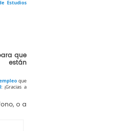
de Estudios
para que
 están
 empleo
que
l
: ¡Gracias a
fono
, o a