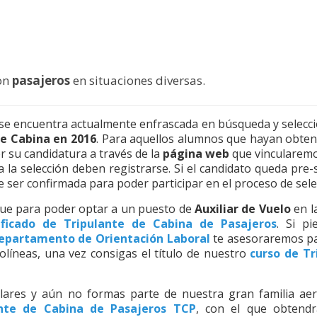
con
pasajeros
en situaciones diversas.
r, se encuentra actualmente enfrascada en búsqueda y selecc
de Cabina en 2016
. Para aquellos alumnos que hayan obten
r su candidatura a través de la
página web
que vincularemos
a la selección deben registrarse. Si el candidato queda pre
 ser confirmada para poder participar en el proceso de sele
 que para poder optar a un puesto de
Auxiliar de Vuelo
en l
ificado de Tripulante de Cabina de Pasajeros
. Si pi
epartamento de Orientación Laboral
te asesoraremos pa
olíneas, una vez consigas el título de nuestro
curso de Tr
ilares y aún no formas parte de nuestra gran familia aer
ante de Cabina de Pasajeros TCP
, con el que obtendr