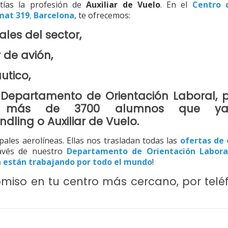
ías la profesión de
Auxiliar de Vuelo
. En el
Centro 
mat 319
,
Barcelona
, te ofrecemos:
ales del sector
,
r de avión
,
áutico
,
o
Departamento de Orientación Laboral
, 
s
más de 3700 alumnos que ya
ndling
o
Auxiliar de Vuelo
.
pales aerolíneas. Ellas nos trasladan todas las
ofertas de
ravés de nuestro
Departamento de Orientación Labora
a están trabajando por todo el mundo
!
omiso en tu
centro más cercano
, por
telé
: