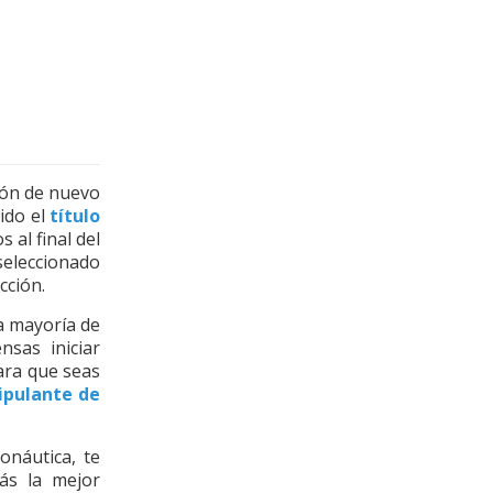
ión de nuevo
ido el
título
 al final del
-seleccionado
cción.
a mayoría de
ensas iniciar
ra que seas
ipulante de
onáutica, te
ás la mejor