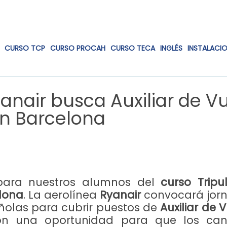
CURSO TCP
CURSO PROCAH
CURSO TECA
INGLÉS
INSTALACI
anair busca Auxiliar de V
en Barcelona
para nuestros alumnos del
curso Tripu
lona
. La aerolínea
Ryanair
convocará jor
ñolas para cubrir puestos de
Auxiliar de 
n una oportunidad para que los can