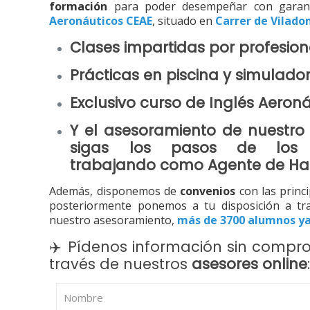
formación
para poder desempeñar con garant
Aeronáuticos CEAE
, situado en
Carrer de Vilado
Clases impartidas por
profesion
Prácticas en
piscina y simulado
Exclusivo
curso de Inglés Aeron
Y el asesoramiento de nuestr
sigas los pasos de lo
trabajando
como
Agente de Ha
Además, disponemos de
convenios
con las princi
posteriormente ponemos a tu disposición a t
nuestro asesoramiento,
más de 3700 alumnos
y
✈️
Pídenos información sin compr
través de nuestros
asesores online