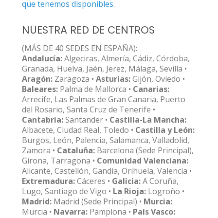
que tenemos disponibles.
NUESTRA RED DE CENTROS
(MÁS DE 40 SEDES EN ESPAÑA):
Andalucía:
Algeciras, Almería, Cádiz, Córdoba,
Granada, Huelva, Jaén, Jerez, Málaga, Sevilla •
Aragón:
Zaragoza •
Asturias:
Gijón, Oviedo •
Baleares:
Palma de Mallorca •
Canarias:
Arrecife, Las Palmas de Gran Canaria, Puerto
del Rosario, Santa Cruz de Tenerife •
Cantabria:
Santander •
Castilla-La Mancha:
Albacete, Ciudad Real, Toledo •
Castilla y León:
Burgos, León, Palencia, Salamanca, Valladolid,
Zamora •
Cataluña:
Barcelona (Sede Principal),
Girona, Tarragona •
Comunidad Valenciana:
Alicante, Castellón, Gandia, Orihuela, Valencia •
Extremadura:
Cáceres •
Galicia:
A Coruña,
Lugo, Santiago de Vigo •
La Rioja:
Logroño •
Madrid:
Madrid (Sede Principal) •
Murcia:
Murcia •
Navarra:
Pamplona •
País Vasco: