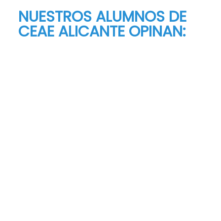
NUESTROS ALUMNOS DE
CEAE ALICANTE OPINAN:
La experiencia en la escuela fue fantástica
porque tuvimos un ambiente muy relajado y
todos nos aportábamos algo los unos a los
otros. Algo que favorece a la escuela es el
hecho de disponer de una maqueta en la
que hacer las prácticas y soltarse un poco,
además de contar con buenos
profesionales para las distintas materias
que se imparten.