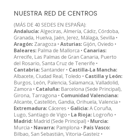
NUESTRA RED DE CENTROS
(MÁS DE 40 SEDES EN ESPAÑA):
Andalucía:
Algeciras, Almería, Cádiz, Córdoba,
Granada, Huelva, Jaén, Jerez, Málaga, Sevilla •
Aragón:
Zaragoza •
Asturias:
Gijón, Oviedo •
Baleares:
Palma de Mallorca •
Canarias:
Arrecife, Las Palmas de Gran Canaria, Puerto
del Rosario, Santa Cruz de Tenerife •
Cantabria:
Santander •
Castilla-La Mancha:
Albacete, Ciudad Real, Toledo •
Castilla y León:
Burgos, León, Palencia, Salamanca, Valladolid,
Zamora •
Cataluña:
Barcelona (Sede Principal),
Girona, Tarragona •
Comunidad Valenciana:
Alicante, Castellón, Gandia, Orihuela, Valencia •
Extremadura:
Cáceres •
Galicia:
A Coruña,
Lugo, Santiago de Vigo •
La Rioja:
Logroño •
Madrid:
Madrid (Sede Principal) •
Murcia:
Murcia •
Navarra:
Pamplona •
País Vasco:
Bilbao, San Sebastián, Vitoria-Gasteiz •