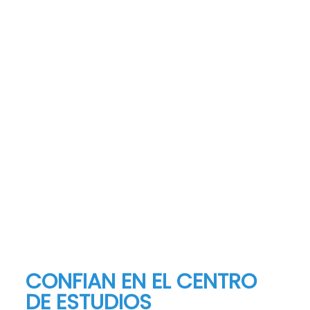
Marcos
Alicante
Cuando ansías algo con tantas fueraas
haces lo que sea por ello. Gracias a la gran
oportunidad que he tenido he conseguido
mi mayor sueño: ¡Volar como si no hubiese
un mañana!
Miriam
Alicante
CONFIAN EN EL CENTRO
DE ESTUDIOS